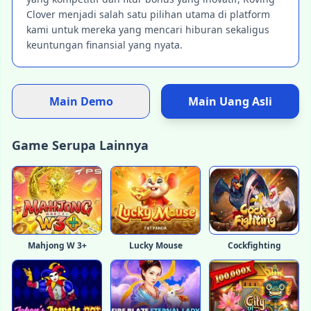
Clover menjadi salah satu pilihan utama di platform
kami untuk mereka yang mencari hiburan sekaligus
keuntungan finansial yang nyata.
Main Demo
Main Uang Asli
Game Serupa Lainnya
Mahjong W 3+
Lucky Mouse
Cockfighting